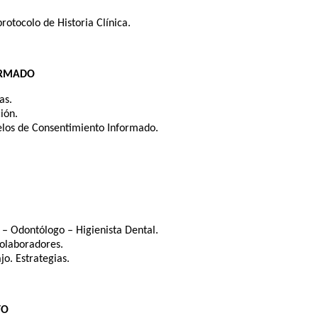
protocolo de Historia Clínica.
FORMADO
as.
ión.
delos de Consentimiento Informado.
 – Odontólogo – Higienista Dental.
colaboradores.
jo. Estrategias.
TO