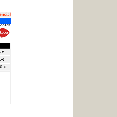
encial
ADO POR:
.-€
.-€
0.-€