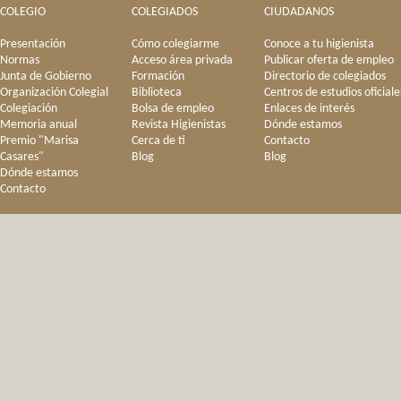
COLEGIO
COLEGIADOS
CIUDADANOS
Presentación
Cómo colegiarme
Conoce a tu higienista
Normas
Acceso área privada
Publicar oferta de empleo
Junta de Gobierno
Formación
Directorio de colegiados
Organización Colegial
Biblioteca
Centros de estudios oficiale
Colegiación
Bolsa de empleo
Enlaces de interés
Memoria anual
Revista Higienistas
Dónde estamos
Premio "Marisa
Cerca de ti
Contacto
Casares"
Blog
Blog
Dónde estamos
Contacto