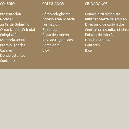
COLEGIO
COLEGIADOS
CIUDADANOS
Presentación
Cómo colegiarme
Conoce a tu higienista
Normas
Acceso área privada
Publicar oferta de empleo
Junta de Gobierno
Formación
Directorio de colegiados
Organización Colegial
Biblioteca
Centros de estudios oficiale
Colegiación
Bolsa de empleo
Enlaces de interés
Memoria anual
Revista Higienistas
Dónde estamos
Premio "Marisa
Cerca de ti
Contacto
Casares"
Blog
Blog
Dónde estamos
Contacto