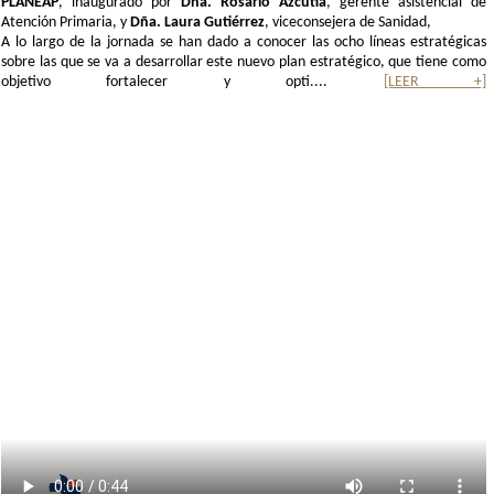
PLANEAP
, inaugurado por
Dña. Rosario Azcutia
, gerente asistencial de
Atención Primaria, y
Dña. Laura Gutiérrez
, viceconsejera de Sanidad,
A lo largo de la jornada se han dado a conocer las ocho líneas estratégicas
sobre las que se va a desarrollar este nuevo plan estratégico, que tiene como
objetivo fortalecer y opti....
[LEER +]