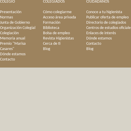
COLEGIO
COLEGIADOS
CIUDADANOS
Presentación
Cómo colegiarme
Conoce a tu higienista
Normas
Acceso área privada
Publicar oferta de empleo
Junta de Gobierno
Formación
Directorio de colegiados
Organización Colegial
Biblioteca
Centros de estudios oficiale
Colegiación
Bolsa de empleo
Enlaces de interés
Memoria anual
Revista Higienistas
Dónde estamos
Premio "Marisa
Cerca de ti
Contacto
Casares"
Blog
Blog
Dónde estamos
Contacto